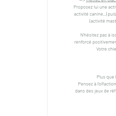
Proposez lui une activ
activité canine..) pu
(activité mas
N’hésitez pas à i
renforcé positivement,
Votre chi
Plus que l
 Pensez à l’olfaction : fabriquez ou achetez un « tapis de fouille », cachez lui de la nourriture 
dans des jeux de réfl