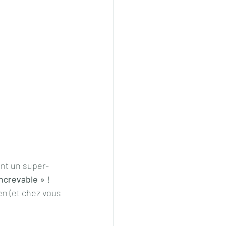
ent un super-
increvable » !
n (et chez vous 