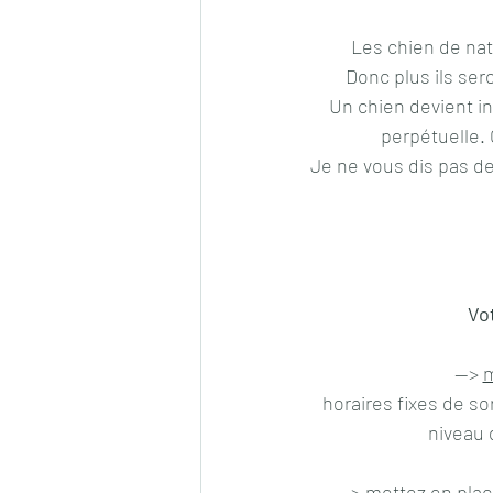
Les chien de natu
Donc plus ils ser
Un chien devient ing
perpétuelle.
Je ne vous dis pas de 
Vot
--> 
m
horaires fixes de sor
niveau 
--> 
mettez en plac