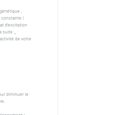
génétique . 
n constante !
t d’excitation 
 suite .
ctivité de votre 
our diminuer le 
me.
tidiennement
 : 