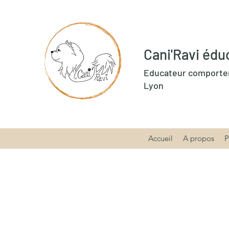
Cani'Ravi édu
Educateur comportem
Lyon
Accueil
A propos
P