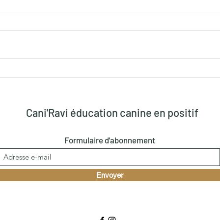
Combler les besoins de votre
Les 
chien pour qu’il s’épanouisse
bala
Cani'Ravi éducation canine en positif
Formulaire d'abonnement
Envoyer