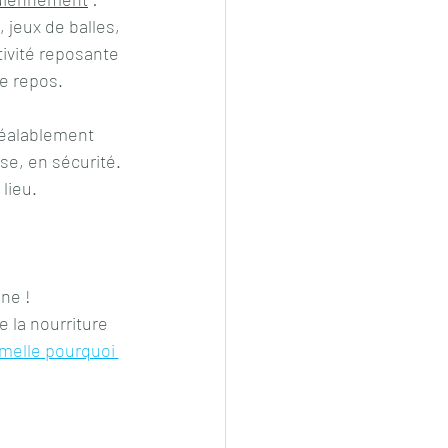
 jeux de balles, 
tivité reposante 
de repos.
réalablement 
aise, en sécurité.
lieu.
ne ! 
melle pourquoi 