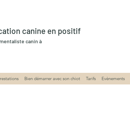
cation canine en positif
entaliste canin à
restations
Bien démarrer avec son chiot
Tarifs
Evènements