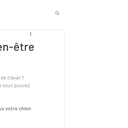
en-être
e travail ? 
et vous pouvez 
s votre chien 
?