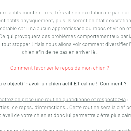
re actifs montent très, très vite en excitation de par leur 
ont actifs physiquement, plus ils seront en état d’excitatio
érable car il n’a aucun apprentissage du repos et vit en éta
 Ce qui provoquera des problèmes comportementaux par la
tout stopper ! Mais nous allons voir comment diversifier l’a
chien afin de ne pas en arriver là .
Comment favoriser le repos de mon chien ?
re objectif : avoir un chien actif ET calme !  Comment ?
ettez en place une routine quotidienne et respectez-la
 : 
ties, de repas, d’interactions.. Cette routine sera la clef p
d’éveil de votre chien et donc lui permettre d’être plus cal
e une routine pour favoriser le repos de votre chien quo