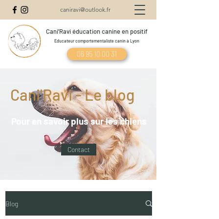
caniravi@outlook.fr
Cani'Ravi éducation canine en positif
Educateur comportementaliste canin à Lyon
06 95 10 00 31
Cani'Ravi - Le blog
Pour en savoir plus sur les chiens
Contact
Blog